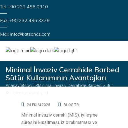
Tel: +90 232 486 0910
Fax: +90 232 486 3379
Mail: info@katsanas.com
Minimal İnvaziv Cerrahide Barbed
Sütür Kullanımının Avantajları
Anasayfa
Blog TR
Minimal İnvaziv Cerrahide Barbed Sütür
Kullanımının Avantajları
24 EKIM 2025
BLOG TR
Minimal invaziv cerrahi (MIS), iyileşme
süresini kısaltması, iz bırakmaması ve