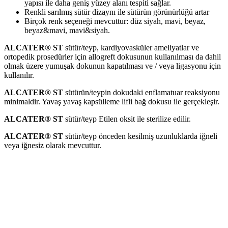
yapısı ile daha geniş yüzey alanı tespiti sağlar.
Renkli sarılmış sütür dizaynı ile sütürün görünürlüğü artar
Birçok renk seçeneği mevcuttur: düz siyah, mavi, beyaz,
beyaz&mavi, mavi&siyah.
ALCATER® ST
sütür/teyp, kardiyovasküler ameliyatlar ve
ortopedik prosedürler için allogreft dokusunun kullanılması da dahil
olmak üzere yumuşak dokunun kapatılması ve / veya ligasyonu için
kullanılır.
ALCATER® ST
sütürün/teypin dokudaki enflamatuar reaksiyonu
minimaldir. Yavaş yavaş kapsülleme lifli bağ dokusu ile gerçekleşir.
ALCATER® ST
sütür/teyp Etilen oksit ile sterilize edilir.
ALCATER® ST
sütür/teyp önceden kesilmiş uzunluklarda iğneli
veya iğnesiz olarak mevcuttur.