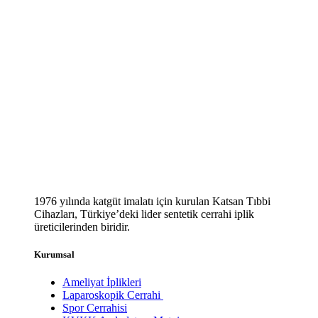
1976 yılında katgüt imalatı için kurulan Katsan Tıbbi
Cihazları, Türkiye’deki lider sentetik cerrahi iplik
üreticilerinden biridir.
Kurumsal
Ameliyat İplikleri
Laparoskopik Cerrahi
Spor Cerrahisi