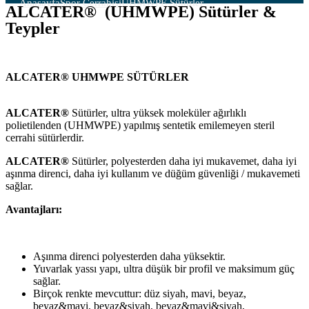
Anasayfa
Spor Cerrahisi
UHMWPE Sütürler
ALCATER® (UHMWPE) Sütürler &
Teypler
ALCATER® UHMWPE SÜTÜRLER
ALCATER®
Sütürler, ultra yüksek moleküler ağırlıklı
polietilenden (UHMWPE) yapılmış sentetik emilemeyen steril
cerrahi sütürlerdir.
ALCATER®
Sütürler, polyesterden daha iyi mukavemet, daha iyi
aşınma direnci, daha iyi kullanım ve düğüm güvenliği / mukavemeti
sağlar.
Avantajları:
Aşınma direnci polyesterden daha yüksektir.
Yuvarlak yassı yapı, ultra düşük bir profil ve maksimum güç
sağlar.
Birçok renkte mevcuttur: düz siyah, mavi, beyaz,
beyaz&mavi, beyaz&siyah, beyaz&mavi&siyah,