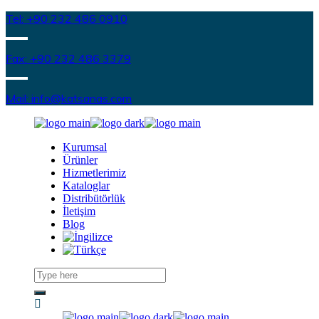
Tel: +90 232 486 0910
Fax: +90 232 486 3379
Mail: info@katsanas.com
Kurumsal
Ürünler
Hizmetlerimiz
Kataloglar
Distribütörlük
İletişim
Blog