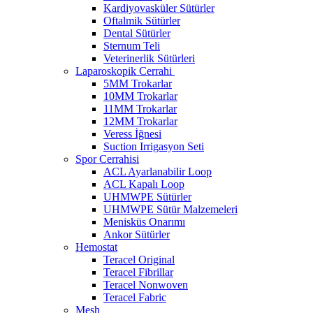
Kardiyovasküler Sütürler
Oftalmik Sütürler
Dental Sütürler
Sternum Teli
Veterinerlik Sütürleri
Laparoskopik Cerrahi
5MM Trokarlar
10MM Trokarlar
11MM Trokarlar
12MM Trokarlar
Veress İğnesi
Suction Irrigasyon Seti
Spor Cerrahisi
ACL Ayarlanabilir Loop
ACL Kapalı Loop
UHMWPE Sütürler
UHMWPE Sütür Malzemeleri
Menisküs Onarımı
Ankor Sütürler
Hemostat
Teracel Original
Teracel Fibrillar
Teracel Nonwoven
Teracel Fabric
Mesh