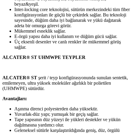
beyaz&yeşil.
Inter-locking core teknolojisi, sütürün merkezindeki tüm fiber
konfigürasyonları ile güçlü bir çekirdek sağlar. Bu teknoloji
sayesinde, düğüm daha iyi bağlanarak ve yükü dağıtarak
adeta bir omurga görevi görür.
Mükemmel esneklik sağlar.
E-örgü yapısı daha iyi kullanım ve düğüm gücü sağlar.
Üç eksenli desenler ve canlı renkler ile mükemmel görüş
sağlar.
ALCATER® ST UHMWPE TEYPLER
ALCATER® ST
şerit / teyp konfigürasyonunda sunulan sentetik,
emilemeyen, ultra yüksek moleküler ağırlıklı bir polietilen
(UHMWPE) sütürdür.
Avantajları:
Aşınma direnci polyesterden daha yüksektir.
Yuvarlak-düz yapı; yumuşak bir geçiş sağlar.
Tape yapısının düz yüzeyi ile yükleri destekler ve yükün
dağılmasına yardımcı olur.
Geleneksel sütürle karşılaştırıldığında geniş, düz, örgülü