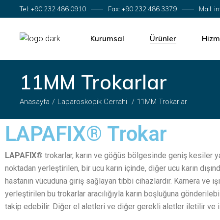
Tel: +90 232 486 0910
Fax: +90 232 486 3379
Mail: 
Hakkımızda
Ameliyat İplikl
Dağıtım Ağımız
Laparoskopik
Kurumsal
Ürünler
Hizm
Güncel Etkinliker
Spor Cerrahis
Kalite Politikamız
Hemostat
11MM Trokarlar
Hakkımızda
Ameliyat İplikleri
OEM Ü
Mesh
Dağıtım Ağımız
Laparoskopik Cerrah
Ürün 
Anasayfa
Laparoskopik Cerrahi
11MM Trokarlar
Güncel Etkinliker
Spor Cerrahisi
EO St
LAPAFIX® Trokar
Kalite Politikamız
Hemostat
Monta
Mesh
Perfo
LAPAFIX®
trokarlar, karın ve göğüs bölgesinde geniş kesiler 
Kalit
noktadan yerleştirilen, bir ucu karın içinde, diğer ucu karın dış
Pazar
hastanın vücuduna giriş sağlayan tıbbi cihazlardır. Kamera ve ış
yerleştirilen bu trokarlar aracılığıyla karın boşluğuna gönderileb
Fabri
takip edebilir. Diğer el aletleri ve diğer gerekli aletler iletilir ve 