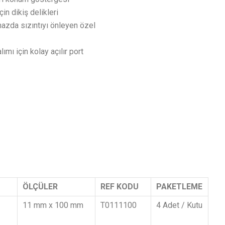
in dikiş delikleri
ihazda sızıntıyı önleyen özel
mı için kolay açılır port
ÖLÇÜLER
REF KODU
PAKETLEME
11 mm x 100 mm
T0111100
4 Adet / Kutu