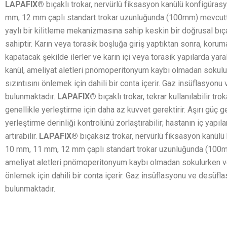
LAPAFIX®
bıçaklı trokar, nervürlü fiksasyon kanülü konfigür
mm, 12 mm çaplı standart trokar uzunluğunda (100mm) mevcutt
yaylı bir kilitleme mekanizmasına sahip keskin bir doğrusal bıç
sahiptir. Karın veya torasik boşluğa giriş yaptıktan sonra, koruma
kapatacak şekilde ilerler ve karın içi veya torasik yapılarda yaral
kanül, ameliyat aletleri pnömoperitonyum kaybı olmadan sokulur
sızıntısını önlemek için dahili bir conta içerir. Gaz insüflasyonu
bulunmaktadır.
LAPAFIX®
bıçaklı trokar, tekrar kullanılabilir tr
genellikle yerleştirme için daha az kuvvet gerektirir. Aşırı güç g
yerleştirme derinliği kontrolünü zorlaştırabilir; hastanın iç yapıl
artırabilir.
LAPAFIX®
bıçaksız trokar, nervürlü fiksasyon kanül
10 mm, 11 mm, 12 mm çaplı standart trokar uzunluğunda (100mm
ameliyat aletleri pnömoperitonyum kaybı olmadan sokulurken vey
önlemek için dahili bir conta içerir. Gaz insüflasyonu ve desüfla
bulunmaktadır.