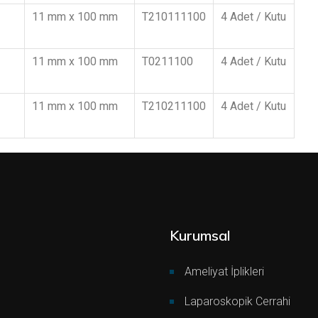
11 mm x 100 mm
T210111100
4 Adet / Kutu
11 mm x 100 mm
T0211100
4 Adet / Kutu
11 mm x 100 mm
T210211100
4 Adet / Kutu
Kurumsal
Ameliyat İplikleri
Laparoskopik Cerrahi