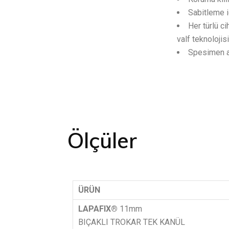
Sabitleme iç
Her türlü c
valf teknolojisi
Spesimen alı
Ö
l
ç
ü
l
e
r
ÜRÜN
LAPAFIX®
11mm
BIÇAKLI TROKAR TEK KANÜL