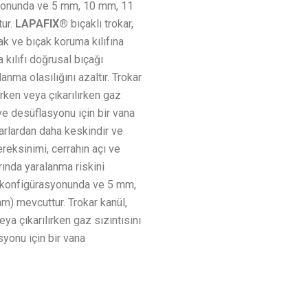
asyonunda ve 5 mm, 10 mm, 11
ur.
LAPAFIX®
bıçaklı trokar,
ak ve bıçak koruma kılıfına
 kılıfı doğrusal bıçağı
anma olasılığını azaltır. Trokar
ken veya çıkarılırken gaz
 ve desüflasyonu için bir vana
okarlardan daha keskindir ve
ereksinimi, cerrahın açı ve
arında yaralanma riskini
ü konfigürasyonunda ve 5 mm,
) mevcuttur. Trokar kanül,
a çıkarılırken gaz sızıntısını
syonu için bir vana