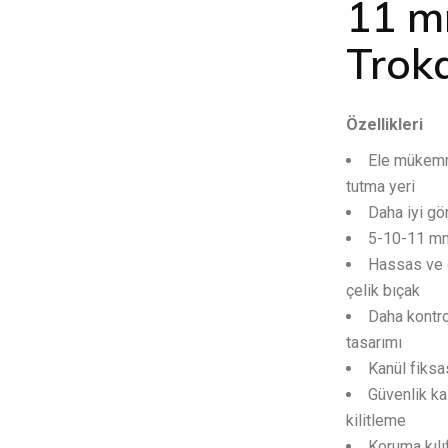
11 m
Trok
Özellikleri
Ele mükemm
tutma yeri
Daha iyi gö
5-10-11 mm’
Hassas ve 
çelik bıçak
Daha kontrol
tasarımı
Kanül fiksa
Güvenlik ka
kilitleme
Koruma kılı