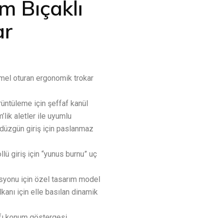
m Bıçaklı
ar
el oturan ergonomik trokar
rüntüleme için şeffaf kanül
lik aletler ile uyumlu
düzgün giriş için paslanmaz
lü giriş için “yunus burnu” uç
syonu için özel tasarım model
lkanı için elle basılan dinamik
fı konum göstergesi