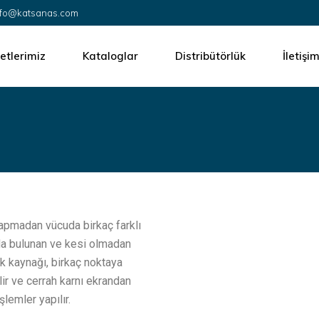
info@katsanas.com
eri
OEM Üretimi
 Cerrahi
Ürün Tasarımı
etlerimiz
Kataloglar
Distribütörlük
İletişi
i
EO Sterilizasyon
Montaj ve Paketleme
retimi
İletişim
Performans Test Düzeneği Tasarımı
i
Tasarımı
Kariyer
Kalite Belgelendirme
erilizasyon
Pazarlama Hizmetleri
j ve Paketleme
Fabrika Kurulumu Danışmanlık Hizmeti
rmans Test Düzeneği Tasarımı
yapmadan vücuda birkaç farklı
e Belgelendirme
ında bulunan ve kesi olmadan
lama Hizmetleri
ık kaynağı, birkaç noktaya
ilir ve cerrah karnı ekrandan
ka Kurulumu Danışmanlık Hizmeti
işlemler yapılır.