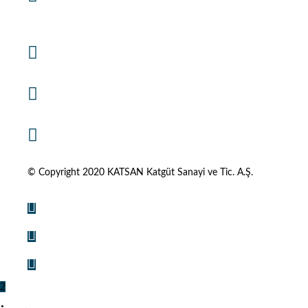
Çiğli, İzmir, Türkiye
+90 232 486 0910
+90 232 462 0196
info@katsanas.com
© Copyright 2020 KATSAN Katgüt Sanayi ve Tic. A.Ş.