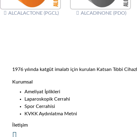
ALCALACTONE (PGCL)
ALCADINONE (PDO)
1976 yılında katgüt imalatı için kurulan Katsan Tıbbi Cihazlar
Kurumsal
Ameliyat İplikleri
Laparoskopik Cerrahi
Spor Cerrahisi
KVKK Aydınlatma Metni
İletişim
AOSB 10041 Sk. No:22