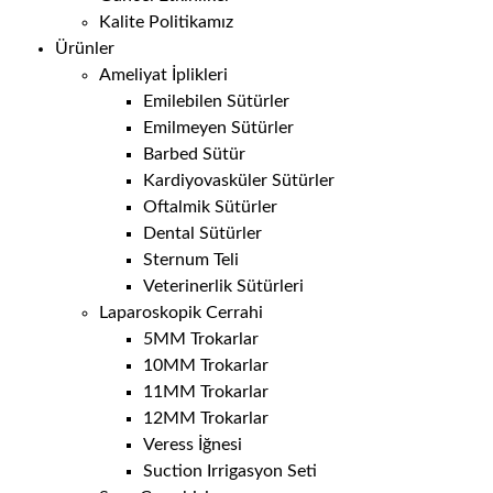
Kalite Politikamız
Ürünler
Ameliyat İplikleri
Emilebilen Sütürler
Emilmeyen Sütürler
Barbed Sütür
Kardiyovasküler Sütürler
Oftalmik Sütürler
Dental Sütürler
Sternum Teli
Veterinerlik Sütürleri
Laparoskopik Cerrahi
5MM Trokarlar
10MM Trokarlar
11MM Trokarlar
12MM Trokarlar
Veress İğnesi
Suction Irrigasyon Seti