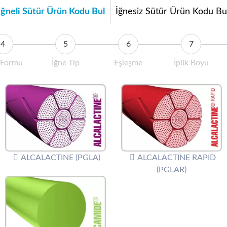
İğneli Sütür Ürün Kodu Bul
İğnesiz Sütür Ürün Kodu Bu
 Formu
İğne Tip
Eşleşme
İplik Boyu
ALCALACTINE (PGLA)
ALCALACTINE RAPID
(PGLAR)