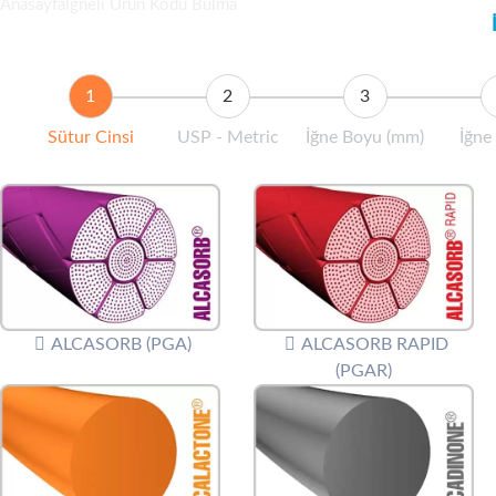
Anasayfa
İğneli Ürün Kodu Bulma
Sütur Cinsi
USP - Metric
İğne Boyu (mm)
İğne
ALCASORB (PGA)
ALCASORB RAPID
(PGAR)