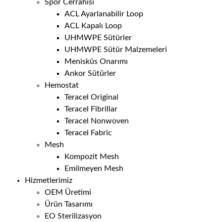
Spor Cerrahisi
ACL Ayarlanabilir Loop
ACL Kapalı Loop
UHMWPE Sütürler
UHMWPE Sütür Malzemeleri
Menisküs Onarımı
Ankor Sütürler
Hemostat
Teracel Original
Teracel Fibrillar
Teracel Nonwoven
Teracel Fabric
Mesh
Kompozit Mesh
Emilmeyen Mesh
Hizmetlerimiz
OEM Üretimi
Ürün Tasarımı
EO Sterilizasyon