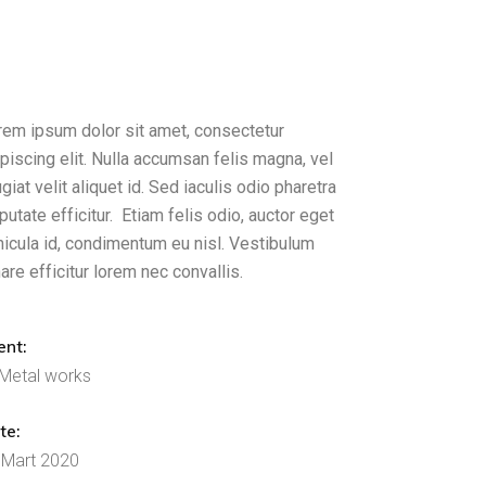
rem ipsum dolor sit amet, consectetur
piscing elit. Nulla accumsan felis magna, vel
giat velit aliquet id. Sed iaculis odio pharetra
putate efficitur. Etiam felis odio, auctor eget
hicula id, condimentum eu nisl. Vestibulum
are efficitur lorem nec convallis.
ent:
Metal works
te:
 Mart 2020