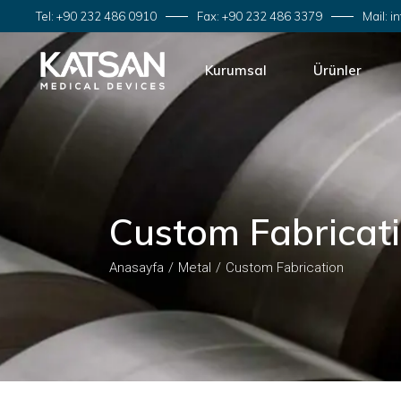
Tel: +90 232 486 0910
Fax: +90 232 486 3379
Mail: 
Kurumsal
Ürünler
Hakkımızda
Ameliyat İplikle
Dağıtım Ağımız
Laparoskopik 
Güncel Etkinliker
Spor Cerrahisi
Custom Fabricat
Kalite Politikamız
Hemostat
Anasayfa
Metal
Custom Fabrication
Mesh