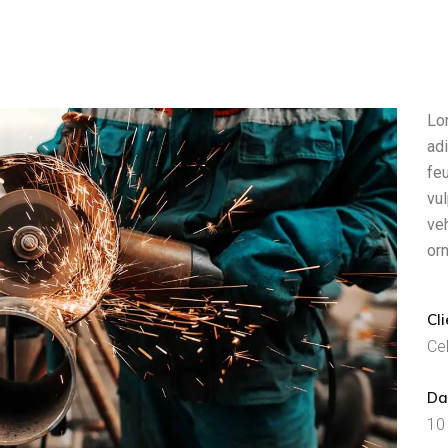
Lo
adi
feu
vul
ve
orn
Cli
Ce
Da
10