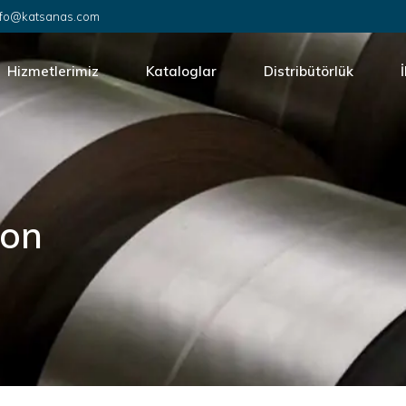
info@katsanas.com
Hizmetlerimiz
Kataloglar
Distribütörlük
ri
OEM Üretimi
İ
Cerrahi
Ürün Tasarımı
K
EO Sterilizasyon
ion
Montaj ve Paketleme
Performans Test Düzeneği Tasarımı
Kalite Belgelendirme
Pazarlama Hizmetleri
Fabrika Kurulumu Danışmanlık Hizmeti