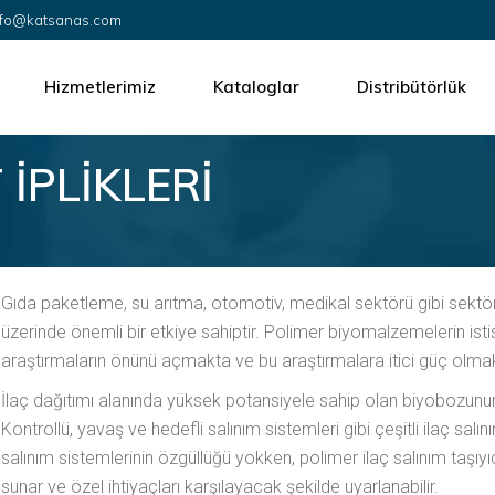
info@katsanas.com
eliyat İplikleri
OEM Üretimi
paroskopik Cerrahi
Ürün Tasarımı
Hizmetlerimiz
Kataloglar
Distribütörlük
or Cerrahisi
EO Sterilizasyon
emostat
Montaj ve Paketleme
 İPLİKLERİ
likleri
OEM Üretimi
esh
Performans Test Düzeneği Tasarımı
pik Cerrahi
Ürün Tasarımı
Kalite Belgelendirme
ahisi
EO Sterilizasyon
Pazarlama Hizmetleri
Montaj ve Paketleme
Gıda paketleme, su arıtma, otomotiv, medikal sektörü gibi sektö
Fabrika Kurulumu Danışmanlık Hizmeti
Performans Test Düzeneği Tasarımı
üzerinde önemli bir etkiye sahiptir. Polimer biyomalzemelerin isti
araştırmaların önünü açmakta ve bu araştırmalara itici güç olmak
Kalite Belgelendirme
İlaç dağıtımı alanında yüksek potansiyele sahip olan biyobozunu
Pazarlama Hizmetleri
Kontrollü, yavaş ve hedefli salınım sistemleri gibi çeşitli ilaç salı
Fabrika Kurulumu Danışmanlık Hizmeti
salınım sistemlerinin özgüllüğü yokken, polimer ilaç salınım taşıyı
sunar ve özel ihtiyaçları karşılayacak şekilde uyarlanabilir.