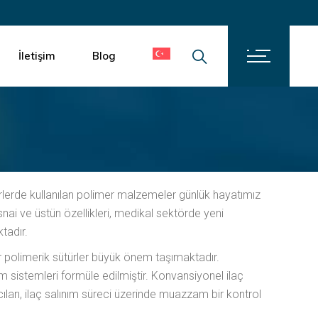
İletişim
Kariyer
İletişim
Blog
İletişim
Kariyer
rlerde kullanılan polimer malzemeler günlük hayatımız
snai ve üstün özellikleri, medikal sektörde yeni
tadır.
r polimerik sütürler büyük önem taşımaktadır.
nım sistemleri formüle edilmiştir. Konvansiyonel ilaç
cıları, ilaç salınım süreci üzerinde muazzam bir kontrol