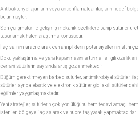
Antibakteriyel ajanların veya antienflamatuar ilaçların hedef bölge
bulunmuştur.
Son çalışmalar ile gelişmiş mekanik özelliklere sahip sütürler üret
tasarlamak halen araştırma konusudur.
İlaç salınım aracı olarak cerrahi ipliklerin potansiyellerinin altını
Doku yaklaştırma ve yara kapanmasını arttırma ile ilgili özellikleri v
cerrahi sütürlerin sayısında artış gözlenmektedir
Düğüm gerektirmeyen barbed sütürler, antimikrobiyal sütürler, ilaç 
sütürler, ayrıca elastik ve elektronik sütürler gibi akıllı sütürler 
eğilimler yaygınlaşmaktadır.
Yeni stratejiler, sütürlerin çok yönlülüğünü hem tedavi amaçlı hem
istenilen bölgeye ilaç salarak ve hücre taşıyarak yapmaktadırlar.