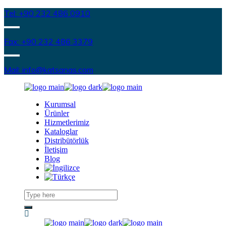
Tel: +90 232 486 0910
Fax: +90 232 486 3379
Mail: info@katsanas.com
Kurumsal
Ürünler
Hizmetlerimiz
Kataloglar
Distribütörlük
İletişim
Blog