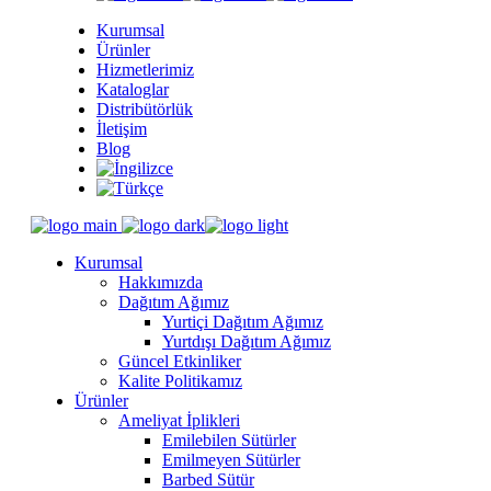
Kurumsal
Ürünler
Hizmetlerimiz
Kataloglar
Distribütörlük
İletişim
Blog
Kurumsal
Hakkımızda
Dağıtım Ağımız
Yurtiçi Dağıtım Ağımız
Yurtdışı Dağıtım Ağımız
Güncel Etkinliker
Kalite Politikamız
Ürünler
Ameliyat İplikleri
Emilebilen Sütürler
Emilmeyen Sütürler
Barbed Sütür