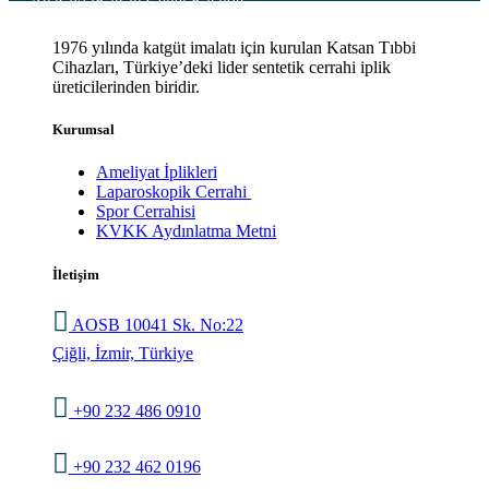
1976 yılında katgüt imalatı için kurulan Katsan Tıbbi
Cihazları, Türkiye’deki lider sentetik cerrahi iplik
üreticilerinden biridir.
Kurumsal
Ameliyat İplikleri
Laparoskopik Cerrahi
Spor Cerrahisi
KVKK Aydınlatma Metni
İletişim
AOSB 10041 Sk. No:22
Çiğli, İzmir, Türkiye
+90 232 486 0910
+90 232 462 0196