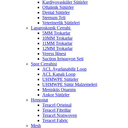
Kardiyovasküler Sütürler
Oftalmik Sütürler
Dental Sütürler
Sternum Teli
Veterinerlik Sütürleri
Laparoskopik Cerrahi
5MM Trokarlar
10MM Trokarlar
11MM Trokarlar
12MM Trokarlar
Veress İğnesi
Suction Irrigasyon Seti
Spor Cerrahisi
ACL Ayarlanabilir Loop
ACL Kapalı Loop
UHMWPE Sütürler
UHMWPE Sütür Malzemeleri
Menisküs Onarımı
Ankor Sütürler
Hemostat
Teracel Original
Teracel Fibrillar
Teracel Nonwoven
Teracel Fabric
Mesh