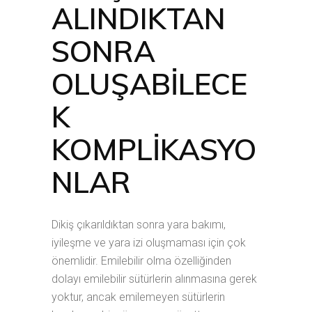
ALINDIKTAN
SONRA
OLUŞABİLECE
K
KOMPLİKASYO
NLAR
Dikiş çıkarıldıktan sonra yara bakımı,
iyileşme ve yara izi oluşmaması için çok
önemlidir. Emilebilir olma özelliğinden
dolayı emilebilir sütürlerin alınmasına gerek
yoktur, ancak emilemeyen sütürlerin