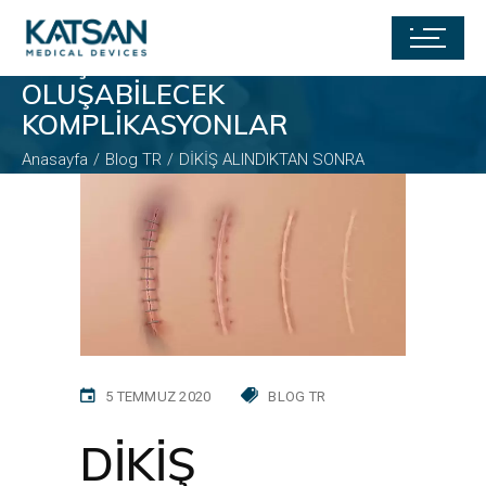
DİKİŞ ALINDIKTAN SONRA
OLUŞABİLECEK
KOMPLİKASYONLAR
Anasayfa
Blog TR
DİKİŞ ALINDIKTAN SONRA
OLUŞABİLECEK KOMPLİKASYONLAR
5 TEMMUZ 2020
BLOG TR
DİKİŞ